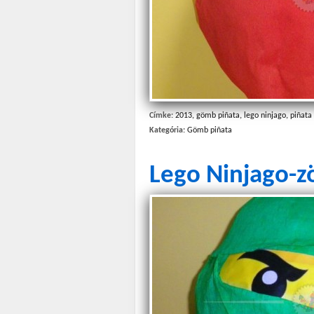
Címke:
2013
,
gömb piñata
,
lego ninjago
,
piñata
Kategória:
Gömb piñata
Lego Ninjago-z