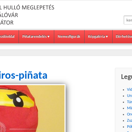
ezdőoldal
Piñatarendelés
Nemezfigurák
Képgaléria
Elérhetős
iros-piñata
Leg
Vi
Un
Tü
Mi
Or
Zu
Pó