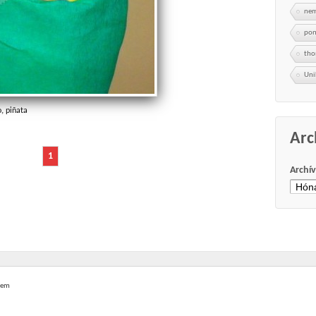
nem
po
th
Uni
o
,
piñata
Arc
1
Archí
lem