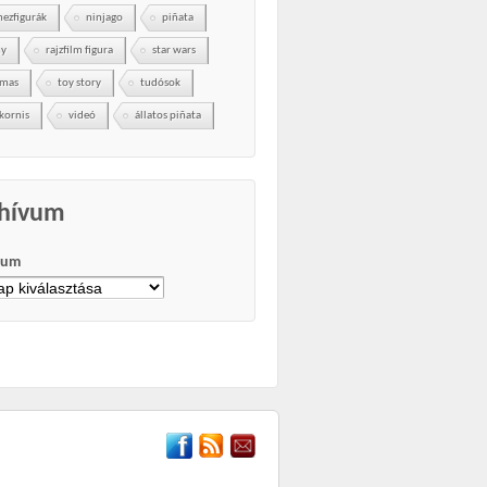
ezfigurák
ninjago
piñata
ny
rajzfilm figura
star wars
omas
toy story
tudósok
kornis
videó
állatos piñata
hívum
vum