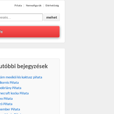
Piñata
Nemezfigurák
Elérhetőség
ég
utóbbi bejegyzések
dám mexikói kis kaktusz piñata
ikornis Piñata
ndérlány Piñata
necraft kocka Piñata
eo Piñata
zó Piñata
kember Piñata