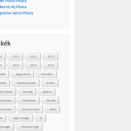
per Mario Piñata
kornis fej Piñata
gyfater bátyó Piñata
mkék
10
2011
2012
2013
14
2015
2016
2017
ndék
angry birds
animátor
festés
barkácstündér
bohóc
edi piñata
farsang
galéria
b piñata
halloween
Húsvét
ós piñata
jármű piñata
kalóz
ek
lego ninjago
ló
nie egér
Monster High