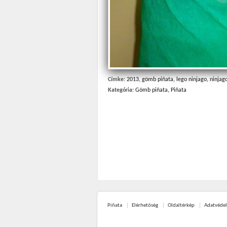
Címke:
2013
,
gömb piñata
,
lego ninjago
,
ninjag
Kategória:
Gömb piñata
,
Piñata
Piñata
Elérhetőség
Oldaltérkép
Adatvéde