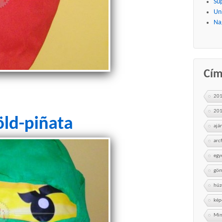
Su
Uni
Na
Cí
20
20
öld-piñata
ajá
arc
egy
göm
húz
kép
Min