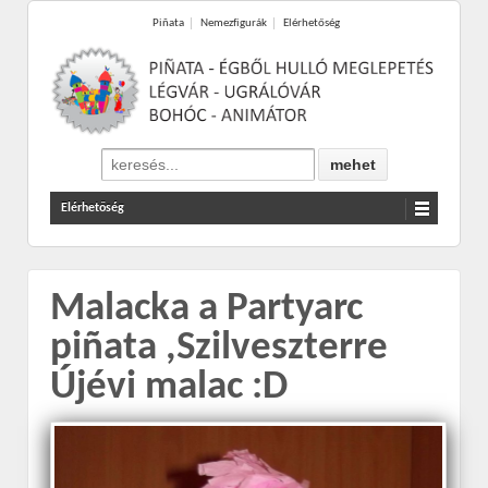
Piñata
Nemezfigurák
Elérhetőség
Elérhetőség
Malacka a Partyarc
piñata ,Szilveszterre
Újévi malac :D