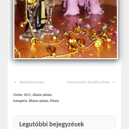
‹
Beyblade piñata
Karácsonyfa, fenyőfa piñata
›
Címke:
2011
,
állatos piñata
Kategória:
Állatos piñata
,
Piñata
Legutóbbi bejegyzések