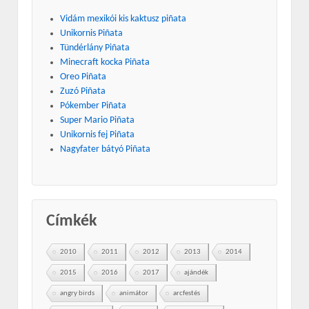
Vidám mexikói kis kaktusz piñata
Unikornis Piñata
Tündérlány Piñata
Minecraft kocka Piñata
Oreo Piñata
Zuzó Piñata
Pókember Piñata
Super Mario Piñata
Unikornis fej Piñata
Nagyfater bátyó Piñata
Címkék
2010
2011
2012
2013
2014
2015
2016
2017
ajándék
angry birds
animátor
arcfestés