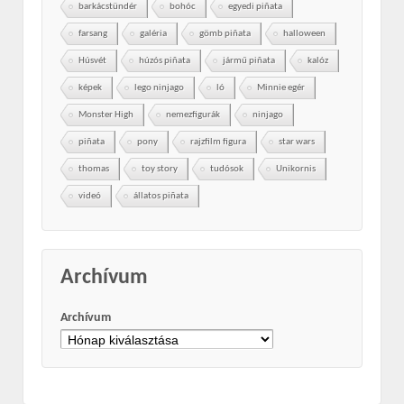
barkácstündér
bohóc
egyedi piñata
farsang
galéria
gömb piñata
halloween
Húsvét
húzós piñata
jármű piñata
kalóz
képek
lego ninjago
ló
Minnie egér
Monster High
nemezfigurák
ninjago
piñata
pony
rajzfilm figura
star wars
thomas
toy story
tudósok
Unikornis
videó
állatos piñata
Archívum
Archívum