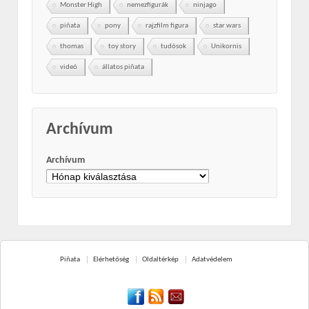
Monster High
nemezfigurák
ninjago
piñata
pony
rajzfilm figura
star wars
thomas
toy story
tudósok
Unikornis
videó
állatos piñata
Archívum
Archívum
Piñata
Elérhetőség
Oldaltérkép
Adatvédelem