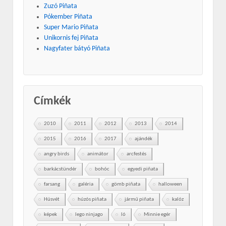
Zuzó Piñata
Pókember Piñata
Super Mario Piñata
Unikornis fej Piñata
Nagyfater bátyó Piñata
Címkék
2010
2011
2012
2013
2014
2015
2016
2017
ajándék
angry birds
animátor
arcfestés
barkácstündér
bohóc
egyedi piñata
farsang
galéria
gömb piñata
halloween
Húsvét
húzós piñata
jármű piñata
kalóz
képek
lego ninjago
ló
Minnie egér