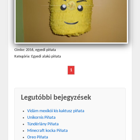
Címke:
2016
,
egyedi piñata
Kategória:
Egyedi alakú piñata
1
Legutóbbi bejegyzések
Vidám mexikói kis kaktusz piñata
Unikornis Piñata
Tündérlány Piñata
Minecraft kocka Piñata
Oreo Piñata