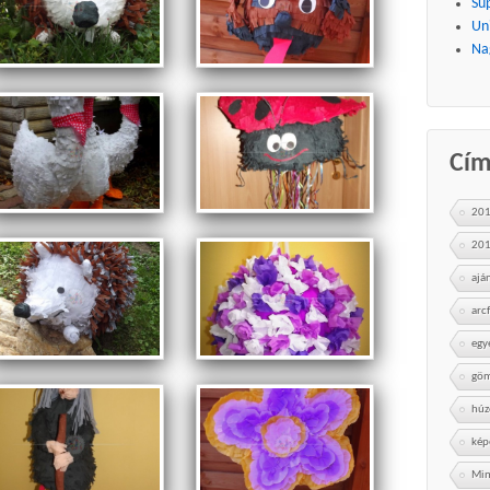
Su
Uni
Na
Cí
20
20
ajá
arc
egy
göm
húz
kép
Min