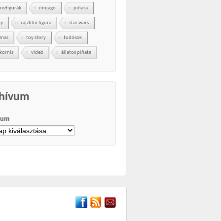
ezfigurák
ninjago
piñata
ny
rajzfilm figura
star wars
omas
toy story
tudósok
kornis
videó
állatos piñata
hívum
vum