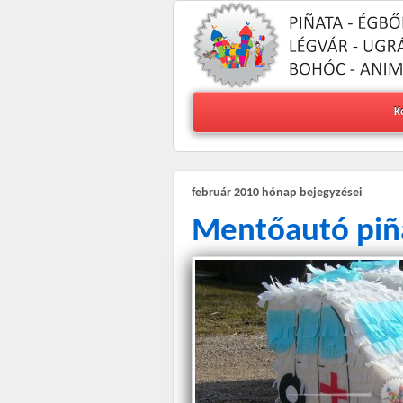
K
február 2010
hónap bejegyzései
Mentőautó piñ