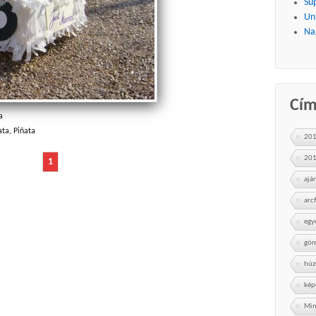
Su
Uni
Na
Cí
a
ata
,
Piñata
20
20
1
ajá
arc
egy
göm
húz
kép
Min