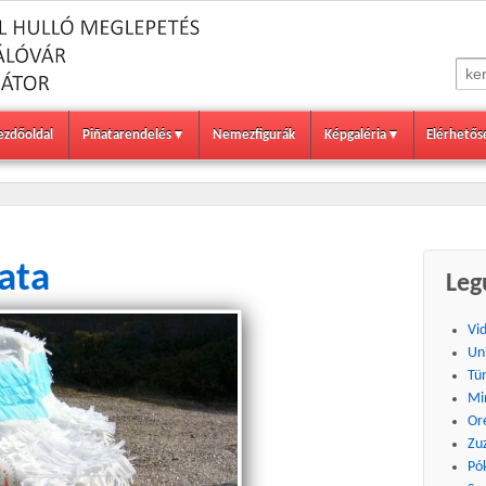
ezdőoldal
Piñatarendelés
Nemezfigurák
Képgaléria
Elérhetős
ata
Leg
Vi
Un
Tü
Mi
Or
Zu
Pó