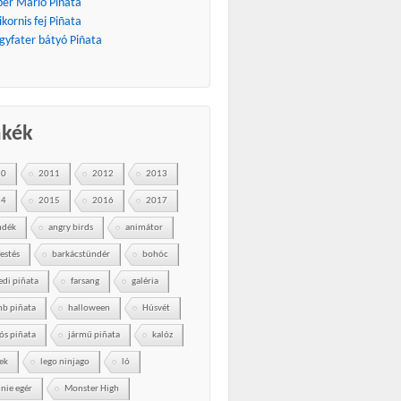
per Mario Piñata
kornis fej Piñata
gyfater bátyó Piñata
mkék
10
2011
2012
2013
14
2015
2016
2017
ndék
angry birds
animátor
festés
barkácstündér
bohóc
edi piñata
farsang
galéria
b piñata
halloween
Húsvét
ós piñata
jármű piñata
kalóz
ek
lego ninjago
ló
nie egér
Monster High