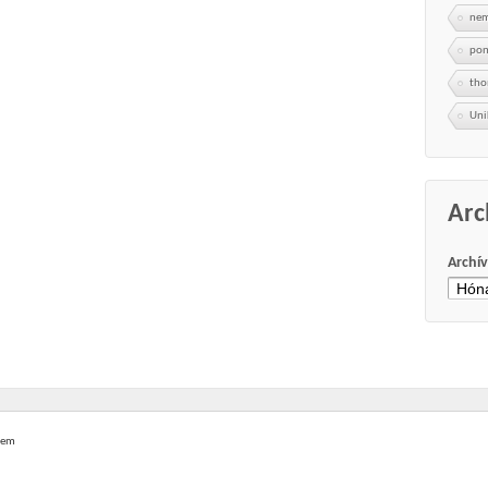
nem
po
th
Uni
Arc
Archí
lem