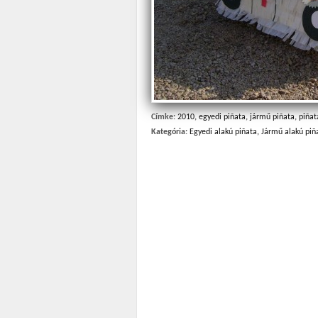
Címke:
2010
,
egyedi piñata
,
jármű piñata
,
piñat
Kategória:
Egyedi alakú piñata
,
Jármű alakú piñ