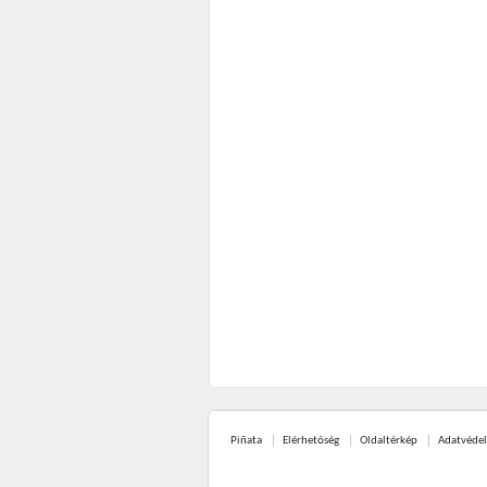
Piñata
Elérhetőség
Oldaltérkép
Adatvéde