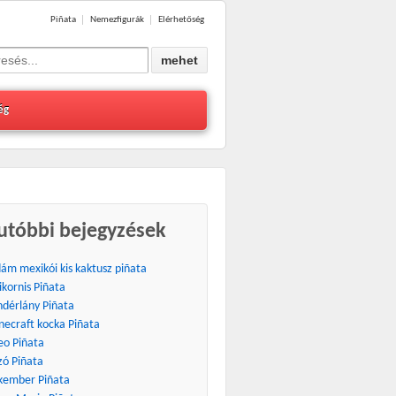
Piñata
Nemezfigurák
Elérhetőség
ég
utóbbi bejegyzések
dám mexikói kis kaktusz piñata
ikornis Piñata
ndérlány Piñata
necraft kocka Piñata
eo Piñata
zó Piñata
kember Piñata